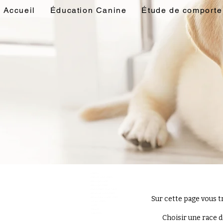
Accueil
Éducation Canine
Étude de comport
Chiots
choisir son chiot
élevage canin
élevage chien
mon chiot que faire
éduquer son chiot
Sur cette page vous t
éducateur canin chiot
cours chiot
caen
falaise
calvados
Choisir une race d