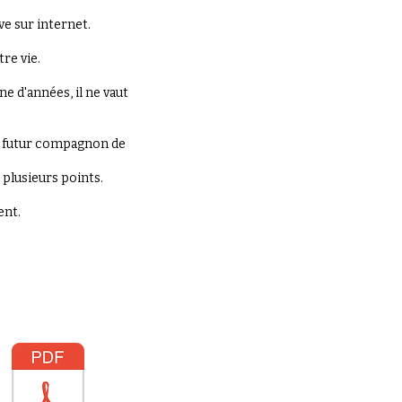
uve sur internet.
re vie.
e d'années, il ne vaut
tre futur compagnon de
 plusieurs points.
ent.